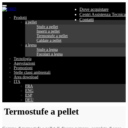
Menu
Dove acquistare
Centri Assistenza Tecnica
Prodotti
Contatti
a pellet
Stufe a pellet
Inserti a pellet
Termostufe a pellet
Caldaie a pellet
a legna
Stufe a legna
Focolari a legna
Tecnologia
Agevolazioni
Promozioni
Stelle classi ambientali
Area download
ITA
FRA
ENG
ESP
DEU
Termostufe a pellet