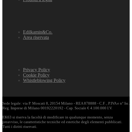
Edilkamin&Co.
Area riservata
Privacy Policy
Cookie Policy
Whistleblowing Policy
Sede legale: via P. Moscati 8, 20154 Milano - REA 878888 - C.F. , P.IVA e n° Isc.
Reg. Imprese di Milano 00192220192 - Cap. Sociale € 4.100.000 I.V.
EK63 si riserva la facoltà di modificare in qualunque momento, senza
preavviso, le caratteristiche tecniche ed estetiche degli elementi pubblicati.
Tutti i diritti riservati.